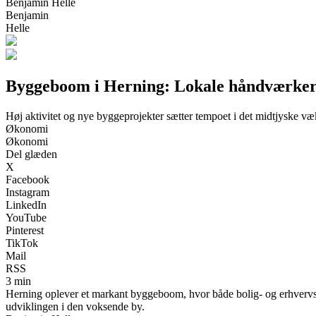
Benjamin Helle
Benjamin
Helle
Byggeboom i Herning: Lokale håndværkere 
Høj aktivitet og nye byggeprojekter sætter tempoet i det midtjyske v
Økonomi
Økonomi
Del glæden
X
Facebook
Instagram
LinkedIn
YouTube
Pinterest
TikTok
Mail
RSS
3 min
Herning oplever et markant byggeboom, hvor både bolig- og erhvervs
udviklingen i den voksende by.