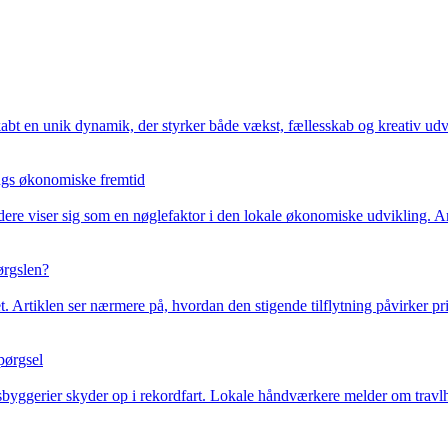
kabt en unik dynamik, der styrker både vækst, fællesskab og kreativ udv
ings økonomiske fremtid
ndere viser sig som en nøglefaktor i den lokale økonomiske udvikling. 
pørgslen?
. Artiklen ser nærmere på, hvordan den stigende tilflytning påvirker pr
pørgsel
byggerier skyder op i rekordfart. Lokale håndværkere melder om travl