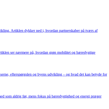
ikling. Artiklen dykker ned i, hvordan partnerskaber på tværs af
Artiklen ser nærmere på, hvordan grøn mobilitet og bæredygtige
iserne, efterspørgslen og byens udvikling – og hvad det kan betyde for
hed som aldrig før, mens fokus på bæredygtighed og energi præger