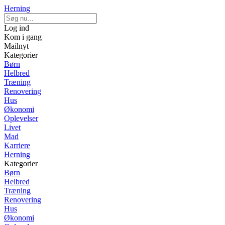
Herning
Log ind
Kom i gang
Mailnyt
Kategorier
Børn
Helbred
Træning
Renovering
Hus
Økonomi
Oplevelser
Livet
Mad
Karriere
Herning
Kategorier
Børn
Helbred
Træning
Renovering
Hus
Økonomi