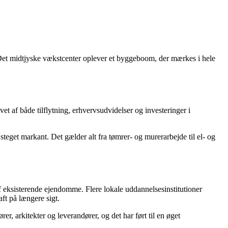
 Det midtjyske vækstcenter oplever et byggeboom, der mærkes i hele
t af både tilflytning, erhvervsudvidelser og investeringer i
eget markant. Det gælder alt fra tømrer- og murerarbejde til el- og
eksisterende ejendomme. Flere lokale uddannelsesinstitutioner
ft på længere sigt.
r, arkitekter og leverandører, og det har ført til en øget