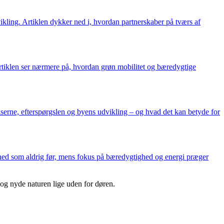
ikling. Artiklen dykker ned i, hvordan partnerskaber på tværs af
Artiklen ser nærmere på, hvordan grøn mobilitet og bæredygtige
iserne, efterspørgslen og byens udvikling – og hvad det kan betyde for
hed som aldrig før, mens fokus på bæredygtighed og energi præger
og nyde naturen lige uden for døren.