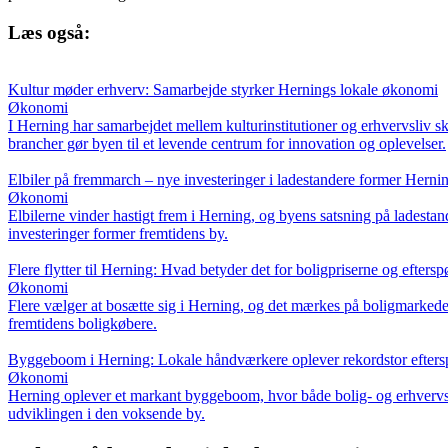
Læs også:
Kultur møder erhverv: Samarbejde styrker Hernings lokale økonomi
Økonomi
I Herning har samarbejdet mellem kulturinstitutioner og erhvervsliv s
brancher gør byen til et levende centrum for innovation og oplevelser.
Elbiler på fremmarch – nye investeringer i ladestandere former Hern
Økonomi
Elbilerne vinder hastigt frem i Herning, og byens satsning på ladesta
investeringer former fremtidens by.
Flere flytter til Herning: Hvad betyder det for boligpriserne og efters
Økonomi
Flere vælger at bosætte sig i Herning, og det mærkes på boligmarkedet
fremtidens boligkøbere.
Byggeboom i Herning: Lokale håndværkere oplever rekordstor efters
Økonomi
Herning oplever et markant byggeboom, hvor både bolig- og erhvervs
udviklingen i den voksende by.