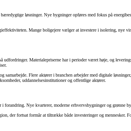
or bæredygtige løsninger. Nye bygninger opføres med fokus på energibe
gieffektiviteten. Mange boligejere vælger at investere i isolering, nye
dfordringer. Materialepriserne har i perioder været høje, og leverings
ser.
 og samarbejde. Flere aktører i branchen arbejder med digitale løsning
ksomheder, uddannelsesinstitutioner og offentlige aktører.
r i forandring. Nye kvarterer, moderne erhvervsbygninger og grønne by
ion, der fortsat formår at tiltrække både investeringer og mennesker. F