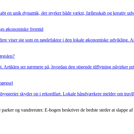
kabt en unik dynamik, der styrker både vækst, fællesskab og kreativ udv
ings økonomiske fremtid
ndere viser sig som en nøglefaktor i den lokale økonomiske udvikling. 
pørgslen?
. Artiklen ser nærmere på, hvordan den stigende tilflytning påvirker pr
pørgsel
byggerier skyder op i rekordfart. Lokale håndværkere melder om travl
arker og vandreruter. E-bogen beskriver de bedste steder at slappe af 