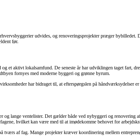
erhvervsbyggerier udvides, og renoveringsprojekter præger bybilledet.
ldent før.
et aktivt lokalsamfund. De seneste år har udviklingen taget fart, dreve
 midtbyen fornyes med moderne byggeri og grønne byrum.
ksomheder har bidraget til, at efterspørgslen på håndværksydelser er st
og lange ventelister. Det gælder både ved nybyggeri og renovering af 
fagene, hvilket kan være med til at imødekomme behovet for arbejdskra
på tværs af fag. Mange projekter kræver koordinering mellem entreprenøre