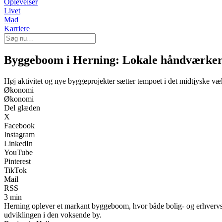
Oplevelser
Livet
Mad
Karriere
Byggeboom i Herning: Lokale håndværkere 
Høj aktivitet og nye byggeprojekter sætter tempoet i det midtjyske v
Økonomi
Økonomi
Del glæden
X
Facebook
Instagram
LinkedIn
YouTube
Pinterest
TikTok
Mail
RSS
3 min
Herning oplever et markant byggeboom, hvor både bolig- og erhvervs
udviklingen i den voksende by.