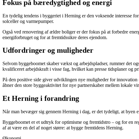
Fokus på bæredygtighed og energi
En tydelig tendens i byggeriet i Herning er den voksende interesse f
solceller og varmepumper.
Også ved renovering af ældre boliger er der fokus på at forbedre ener
energiforbruget og for at fremtidssikre deres ejendom.
Udfordringer og muligheder
Selvom byggeboomet skaber vækst og arbejdspladser, rummer det også u
kvalificeret arbejdskraft i visse fag, hvilket kan presse tidsplaner og pri
På den positive side giver udviklingen nye muligheder for innovation
åbner den store byggeaktivitet for nye partnerskaber mellem lokale vir
Et Herning i forandring
Når man bevæger sig gennem Herning i dag, er det tydeligt, at byen e
Byggeboomet er et udtryk for optimisme og fremtidstro – og for en reg
af at være en del af noget større: at bygge fremtidens Herning.
Økonomi