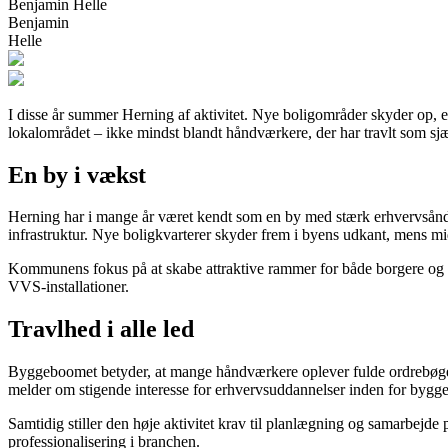
Benjamin Helle
Benjamin
Helle
I disse år summer Herning af aktivitet. Nye boligområder skyder op, 
lokalområdet – ikke mindst blandt håndværkere, der har travlt som sjæ
En by i vækst
Herning har i mange år været kendt som en by med stærk erhvervsånd og 
infrastruktur. Nye boligkvarterer skyder frem i byens udkant, mens
Kommunens fokus på at skabe attraktive rammer for både borgere og vir
VVS-installationer.
Travlhed i alle led
Byggeboomet betyder, at mange håndværkere oplever fulde ordrebøger 
melder om stigende interesse for erhvervsuddannelser inden for bygge
Samtidig stiller den høje aktivitet krav til planlægning og samarbejde 
professionalisering i branchen.