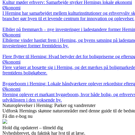
Kultur møder erhverv: Samarbejde styrker Hernings lokale økonomi
Økonomi
I Herning har samarbejdet mellem kulturinstitutioner og erhvervsliv s
brancher gør byen til et levende centrum for innovation og oplevelser.
Elbiler på fremmarch – nye investeringer i ladestandere former Hern
Økonomi
Elbilerne vinder hastigt frem i Herning, og byens satsning på ladesta
investeringer former fremtidens by.
Flere flytter til Herning: Hvad betyder det for boligpriserne og efters
Økonomi
Flere vælger at bosætte sig i Herning, og det mærkes på boligmarkedet
fremtidens boligkøbere.
Byggeboom i Herning: Lokale håndværkere oplever rekordstor efters
Økonomi
Herning oplever et markant byggeboom, hvor både bolig- og erhvervs
udviklingen i den voksende by.
Naturoplevelser i Herning: Parker og vandreruter
Udforsk Hernings skønne naturområder med denne guide til de bedste p
Få din e-bog nu
Hold dig opdateret – tilmeld dig
Nyhedsbrevet, du faktisk har lyst til at læse.