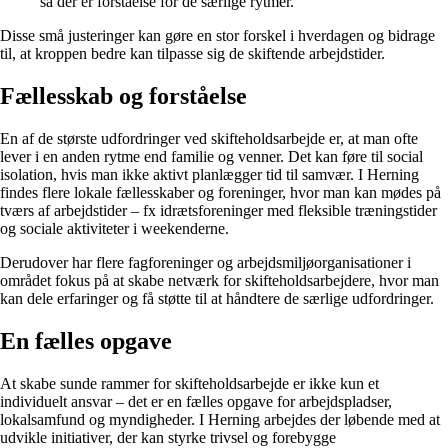
så der er forståelse for de særlige rytmer.
Disse små justeringer kan gøre en stor forskel i hverdagen og bidrage
til, at kroppen bedre kan tilpasse sig de skiftende arbejdstider.
Fællesskab og forståelse
En af de største udfordringer ved skifteholdsarbejde er, at man ofte
lever i en anden rytme end familie og venner. Det kan føre til social
isolation, hvis man ikke aktivt planlægger tid til samvær. I Herning
findes flere lokale fællesskaber og foreninger, hvor man kan mødes på
tværs af arbejdstider – fx idrætsforeninger med fleksible træningstider
og sociale aktiviteter i weekenderne.
Derudover har flere fagforeninger og arbejdsmiljøorganisationer i
området fokus på at skabe netværk for skifteholdsarbejdere, hvor man
kan dele erfaringer og få støtte til at håndtere de særlige udfordringer.
En fælles opgave
At skabe sunde rammer for skifteholdsarbejde er ikke kun et
individuelt ansvar – det er en fælles opgave for arbejdspladser,
lokalsamfund og myndigheder. I Herning arbejdes der løbende med at
udvikle initiativer, der kan styrke trivsel og forebygge