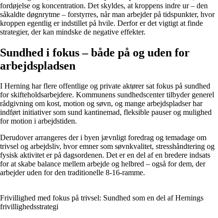
fordøjelse og koncentration. Det skyldes, at kroppens indre ur – den
såkaldte døgnrytme – forstyrres, når man arbejder på tidspunkter, hvor
kroppen egentlig er indstillet på hvile. Derfor er det vigtigt at finde
strategier, der kan mindske de negative effekter.
Sundhed i fokus – både på og uden for
arbejdspladsen
I Herning har flere offentlige og private aktører sat fokus på sundhed
for skifteholdsarbejdere. Kommunens sundhedscenter tilbyder generel
rådgivning om kost, motion og søvn, og mange arbejdspladser har
indført initiativer som sund kantinemad, fleksible pauser og mulighed
for motion i arbejdstiden.
Derudover arrangeres der i byen jævnligt foredrag og temadage om
trivsel og arbejdsliv, hvor emner som søvnkvalitet, stresshåndtering og
fysisk aktivitet er på dagsordenen. Det er en del af en bredere indsats
for at skabe balance mellem arbejde og helbred – også for dem, der
arbejder uden for den traditionelle 8-16-ramme.
Frivillighed med fokus på trivsel: Sundhed som en del af Hernings
frivillighedsstrategi