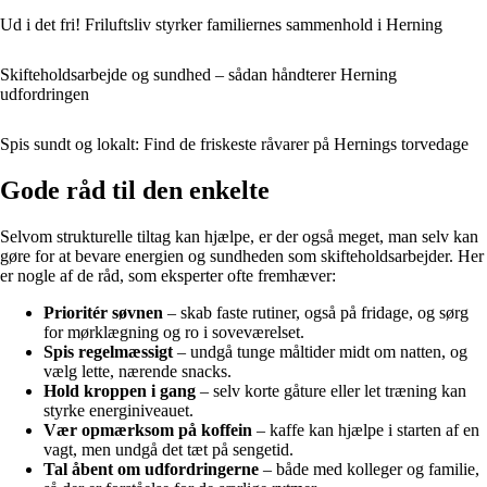
Ud i det fri! Friluftsliv styrker familiernes sammenhold i Herning
Skifteholdsarbejde og sundhed – sådan håndterer Herning
udfordringen
Spis sundt og lokalt: Find de friskeste råvarer på Hernings torvedage
Gode råd til den enkelte
Selvom strukturelle tiltag kan hjælpe, er der også meget, man selv kan
gøre for at bevare energien og sundheden som skifteholdsarbejder. Her
er nogle af de råd, som eksperter ofte fremhæver:
Prioritér søvnen
– skab faste rutiner, også på fridage, og sørg
for mørklægning og ro i soveværelset.
Spis regelmæssigt
– undgå tunge måltider midt om natten, og
vælg lette, nærende snacks.
Hold kroppen i gang
– selv korte gåture eller let træning kan
styrke energiniveauet.
Vær opmærksom på koffein
– kaffe kan hjælpe i starten af en
vagt, men undgå det tæt på sengetid.
Tal åbent om udfordringerne
– både med kolleger og familie,