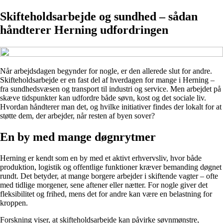
Skifteholdsarbejde og sundhed – sådan
håndterer Herning udfordringen
Når arbejdsdagen begynder for nogle, er den allerede slut for andre.
Skifteholdsarbejde er en fast del af hverdagen for mange i Herning –
fra sundhedsvæsen og transport til industri og service. Men arbejdet på
skæve tidspunkter kan udfordre både søvn, kost og det sociale liv.
Hvordan håndterer man det, og hvilke initiativer findes der lokalt for at
støtte dem, der arbejder, når resten af byen sover?
En by med mange døgnrytmer
Herning er kendt som en by med et aktivt erhvervsliv, hvor både
produktion, logistik og offentlige funktioner kræver bemanding døgnet
rundt. Det betyder, at mange borgere arbejder i skiftende vagter – ofte
med tidlige morgener, sene aftener eller nætter. For nogle giver det
fleksibilitet og frihed, mens det for andre kan være en belastning for
kroppen.
Forskning viser, at skifteholdsarbejde kan påvirke søvnmønstre,